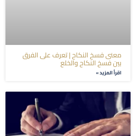
معنى فسخ النكاح | تعرف على الفرق
بين فسخ النكاح والخلع
اقرأ المزيد »