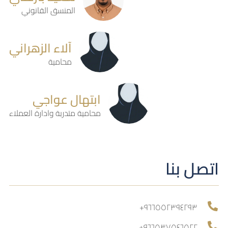
المنسق القانوني
آلاء الزهراني
محامية
ابتهال عواجي
محامية متدربة وادارة العملاء
اتصل بنا
٩٦٦٥٥٢٣٩٤٢٩٣+
٩٦٦٥٣٧٥٤٦٥٢٢+