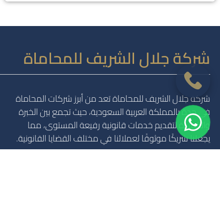
شركة جلال الشريف للمحاماة
شركة جلال الشريف للمحاماة تعد من أبرز شركات المحاماة
في جدة بالمملكة العربية السعودية، حيث تجمع بين الخبرة
والكفاءة لتقديم خدمات قانونية رفيعة المستوى، مما
يجعلنا شريكًا موثوقًا لعملائنا في مختلف القضايا القانونية.
مرخص من وزارة العدل بالرقم (٣١١٣٥).
٩٦٦٥٥٢٣٩٤٢٩٣+
info@Jalalfirm.com