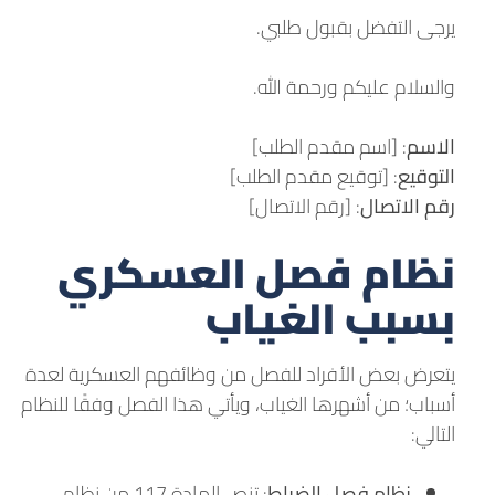
يرجى التفضل بقبول طلبي.
والسلام عليكم ورحمة الله.
الاسم
: [اسم مقدم الطلب]
التوقيع
: [توقيع مقدم الطلب]
رقم الاتصال
: [رقم الاتصال]
نظام فصل العسكري
بسبب الغياب
يتعرض بعض الأفراد للفصل من وظائفهم العسكرية لعدة
أسباب؛ من أشهرها الغياب، ويأتي هذا الفصل وفقًا للنظام
التالي:
نظام فصل الضباط
: تنص المادة 117 من نظام