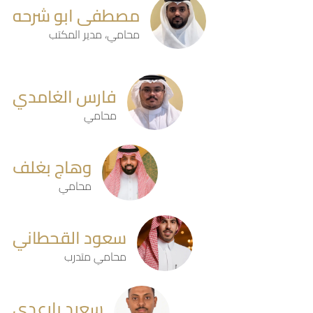
مصطفى ابو شرحه
محامي، مدير المكتب
فارس الغامدي
محامي
وهاج بغلف
محامي
سعود القحطاني
محامي متدرب
سعيد بارعدي