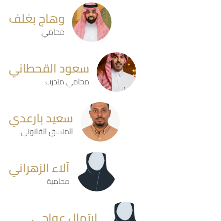
وهاج بغلف
محامي
سعود القحطاني
محامي متدرب
سعيد بارعدي
المنسق القانوني
آلاء الزهراني
محامية
ابتهال عواجي