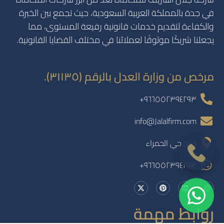
في جدة بالمملكة العربية السعودية، حيث تجمع بين الخبرة
والكفاءة لتقديم خدمات قانونية رفيعة المستوى، مما
يجعلنا شريكًا موثوقًا لعملائنا في مختلف القضايا القانونية.
مرخص من وزارة العدل بالرقم (٣١١٣٥).
٩٦٦٥٥٢٣٩٤٢٩٣+
info@Jalalfirm.com
جدة حي الحمراء
٩٦٦٥٥٢٣٩٤٢٩٣+
روابط مهمة