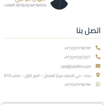
محامية متدربة وادارة العملاء
اتصل بنا
٩٦٦٥٥٢٣٩٤٢٩٣+
٩٦٦٥٣٧٥٤٦٥٢٢+
Jalal@Jalalfirm.com
جدة – حي الحمراء مركز المخمل – الدور الأول – مكتب B10
٩٦٦٥٥٢٣٩٤٢٩٣+