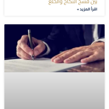
بين فسخ النكاح والخلع
اقرأ المزيد »